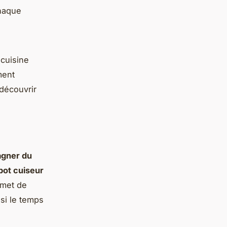
chaque
cuisine
ment
 découvrir
agner du
bot cuiseur
rmet de
si le temps