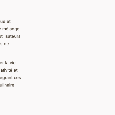
ue et
le mélange,
tilisateurs
rs de
r la vie
tivité et
tégrant ces
ulinaire