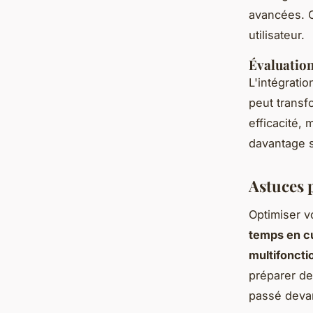
avancées. C
utilisateur.
Évaluation
L'intégrati
peut transf
efficacité,
davantage s
Astuces 
Optimiser 
temps en c
multifoncti
préparer de
passé devan