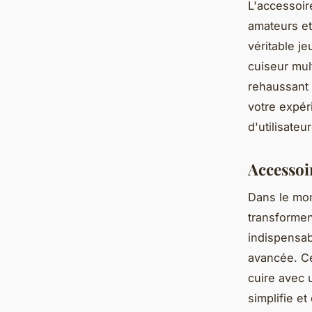
L'accessoir
amateurs et
véritable j
cuiseur mul
rehaussant 
votre expér
d'utilisateu
Accessoi
Dans le mo
transformen
indispensab
avancée. Ce
cuire avec u
simplifie et