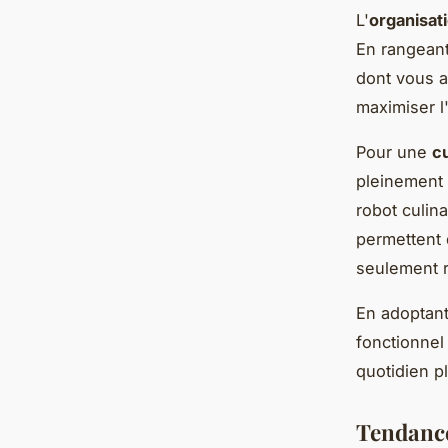
L'
organisat
En rangeant
dont vous a
maximiser l
Pour une
cu
pleinement
robot culin
permettent 
seulement r
En adoptant
fonctionnel
quotidien pl
Tendance