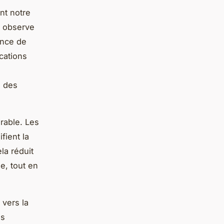
nt notre
n observe
ance de
cations
e des
rable. Les
fient la
la réduit
e, tout en
 vers la
és