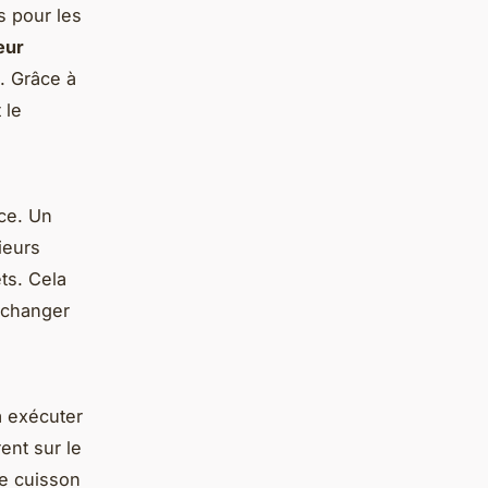
 pour les
eur
é. Grâce à
 le
ace. Un
ieurs
ts. Cela
à changer
à exécuter
ent sur le
de cuisson