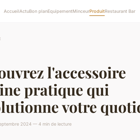
Accueil
Actu
Bon plan
Equipement
Minceur
Produit
Restaurant Bar
t
uvrez l'accessoire
ine pratique qui
lutionne votre quoti
eptembre 2024 — 4 min de lecture