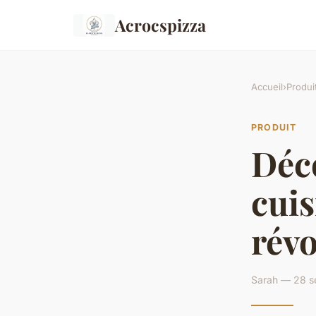
Acrocspizza
Accueil
›
Produi
PRODUIT
Déco
cuis
révo
Sarah — 28 s