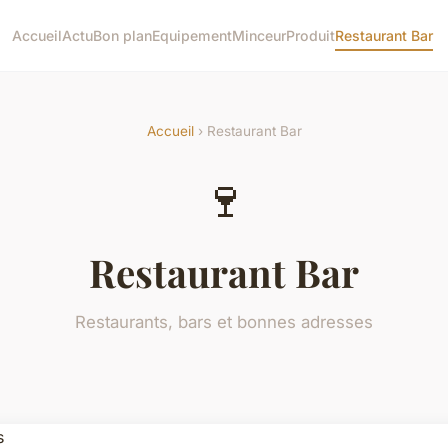
Accueil
Actu
Bon plan
Equipement
Minceur
Produit
Restaurant Bar
Accueil
› Restaurant Bar
🍷
Restaurant Bar
Restaurants, bars et bonnes adresses