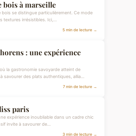
 bois à marseille
de bois se distingue particulièrement. Ce mode
extures irrésistibles. Ici,...
5 min de lecture →
thorens : une expérience
u où la gastronomie savoyarde atteint de
avourer des plats authentiques, allia...
7 min de lecture →
iss paris
t une expérience inoubliable dans un cadre chic
sif invite à savourer de...
3 min de lecture →