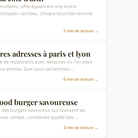
ouflants, offre également une scène
s échoppes cachées, chaque bouchée raconte
5 min de lecture →
res adresses à paris et lyon
de de restaurants avec terrasses où l'on peut
nce animée. Que vous recherchiez ...
6 min de lecture →
t food burger savoureuse
c des burgers savoureux qui ravissent les
ces variées, combinant qualité des ...
3 min de lecture →