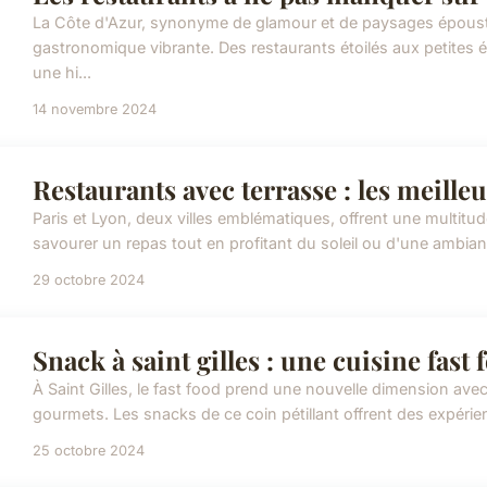
La Côte d'Azur, synonyme de glamour et de paysages époust
gastronomique vibrante. Des restaurants étoilés aux petite
une hi...
14 novembre 2024
Restaurants avec terrasse : les meilleu
Paris et Lyon, deux villes emblématiques, offrent une multitu
savourer un repas tout en profitant du soleil ou d'une ambia
29 octobre 2024
Snack à saint gilles : une cuisine fas
À Saint Gilles, le fast food prend une nouvelle dimension ave
gourmets. Les snacks de ce coin pétillant offrent des expérien
25 octobre 2024