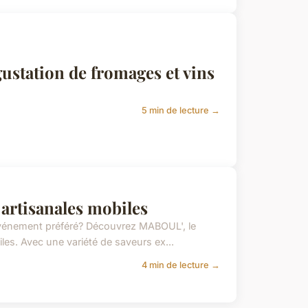
station de fromages et vins
5 min de lecture →
 artisanales mobiles
 événement préféré? Découvrez MABOUL', le
iles. Avec une variété de saveurs ex...
4 min de lecture →