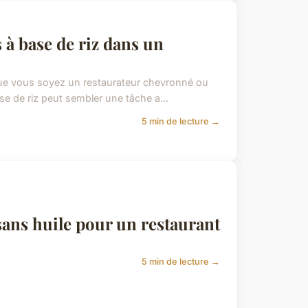
à base de riz dans un
 Que vous soyez un restaurateur chevronné ou
se de riz peut sembler une tâche a...
5 min de lecture →
ans huile pour un restaurant
5 min de lecture →